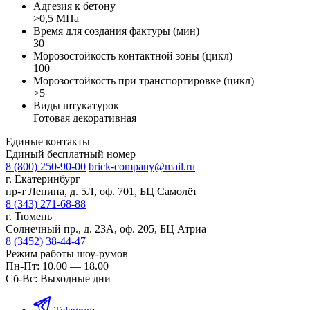
Адгезия к бетону
>0,5 МПа
Время для создания фактуры (мин)
30
Морозостойкость контактной зоны (цикл)
100
Морозостойкость при транспортировке (цикл)
>5
Виды штукатурок
Готовая декоративная
Единые контакты
Единый бесплатный номер
8 (800) 250-90-00
brick-company@mail.ru
г. Екатеринбург
пр-т Ленина, д. 5Л, оф. 701, БЦ Самолёт
8 (343) 271-68-88
г. Тюмень
Солнечный пр., д. 23А, оф. 205, БЦ Атриа
8 (3452) 38-44-47
Режим работы шоу-румов
Пн-Пт: 10.00 — 18.00
Сб-Вс: Выходные дни