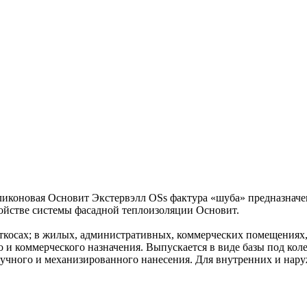
ликоновая Основит Экстервэлл ОSs фактура «шуба» предназначе
ройстве системы фасадной теплоизоляции Основит.
откосах; в жилых, административных, коммерческих помещениях,
и коммерческого назначения. Выпускается в виде базы под коле
учного и механизированного нанесения. Для внутренних и нару