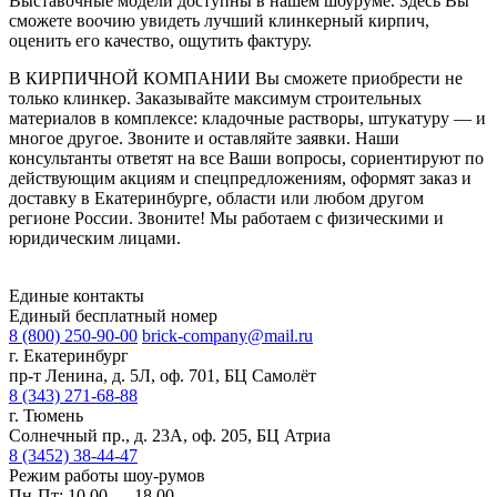
Выставочные модели доступны в нашем шоуруме. Здесь Вы
сможете воочию увидеть лучший клинкерный кирпич,
оценить его качество, ощутить фактуру.
В КИРПИЧНОЙ КОМПАНИИ Вы сможете приобрести не
только клинкер. Заказывайте максимум строительных
материалов в комплексе: кладочные растворы, штукатуру — и
многое другое. Звоните и оставляйте заявки. Наши
консультанты ответят на все Ваши вопросы, сориентируют по
действующим акциям и спецпредложениям, оформят заказ и
доставку в Екатеринбурге, области или любом другом
регионе России. Звоните! Мы работаем с физическими и
юридическим лицами.
Единые контакты
Единый бесплатный номер
8 (800) 250-90-00
brick-company@mail.ru
г. Екатеринбург
пр-т Ленина, д. 5Л, оф. 701, БЦ Самолёт
8 (343) 271-68-88
г. Тюмень
Солнечный пр., д. 23А, оф. 205, БЦ Атриа
8 (3452) 38-44-47
Режим работы шоу-румов
Пн-Пт: 10.00 — 18.00