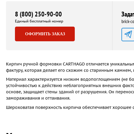
8 (800) 250-90-00
Зада
brick-
Единый бесплатный номер
ОФОРМИТЬ ЗАКАЗ
Кирпич ручной формовки CARTHAGO отличается уникальным
фактуру, которая делает его схожим со старинным камнем,
Материал характеризуется низким водопоглощением (не бо
устойчивостью к действию неблагоприятных внешних факто
основе, защищает стены зданий от разрушения. Он перенос
замораживания и оттаивания.
Шероховатая поверхность кирпича обеспечивает хорошее с
Минимальный срок службы покрытия – 10 лет.