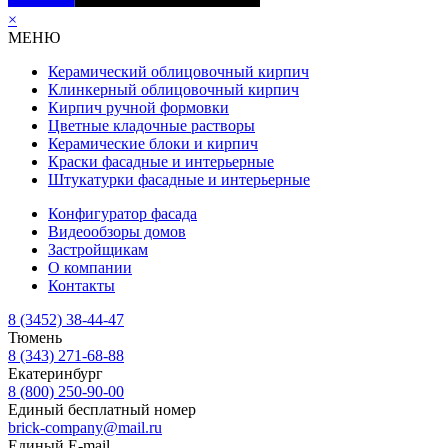
×
МЕНЮ
Керамический облицовочный кирпич
Клинкерный облицовочный кирпич
Кирпич ручной формовки
Цветные кладочные растворы
Керамические блоки и кирпич
Краски фасадные и интерьерные
Штукатурки фасадные и интерьерные
Конфигуратор фасада
Видеообзоры домов
Застройщикам
О компании
Контакты
8 (3452) 38-44-47
Тюмень
8 (343) 271-68-88
Екатеринбург
8 (800) 250-90-00
Единый бесплатный номер
brick-company@mail.ru
Единый E-mail