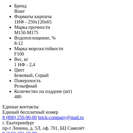
Бренд
Braer
Форматы кирпича
1НФ - 250х120х65
Марка прочности
М150-М175
Водопоглощение, %
8-12
Марка морозостойкости
F100
Вес, кг
1 НФ - 2,4
Цвет
Бежевый, Серый
Поверхность
Рельефный
Количество на поддоне (шт)
480
Единые контакты
Единый бесплатный номер
8 (800) 250-90-00
brick-company@mail.ru
г. Екатеринбург
пр-т Ленина, д. 5Л, оф. 701, БЦ Самолёт